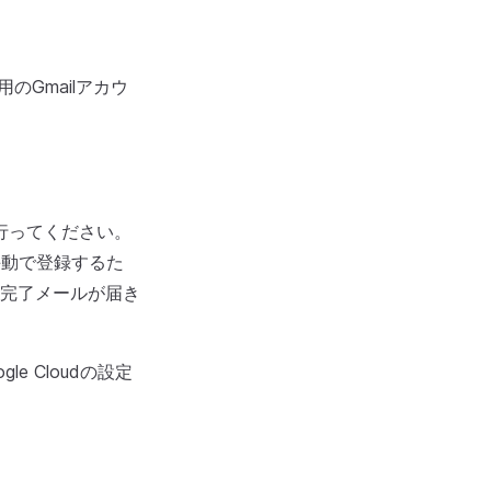
のGmailアカウ
行ってください。
手動で登録するた
完了メールが届き
 Cloudの設定