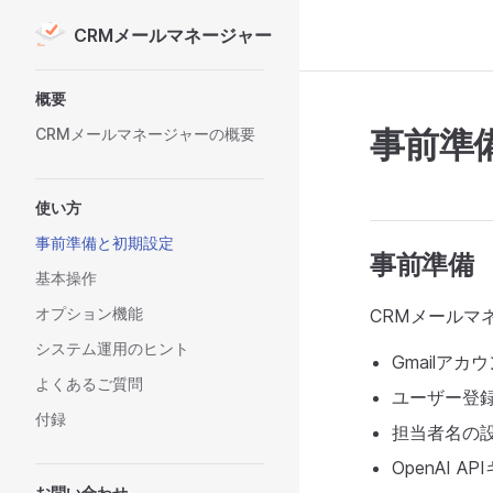
CRMメールマネージャー
Skip to content
Sidebar Navigation
概要
事前準
CRMメールマネージャーの概要
使い方
事前準備と初期設定
事前準備
基本操作
オプション機能
CRMメールマ
システム運用のヒント
Gmailアカ
よくあるご質問
ユーザー登
付録
担当者名の
OpenAI 
お問い合わせ